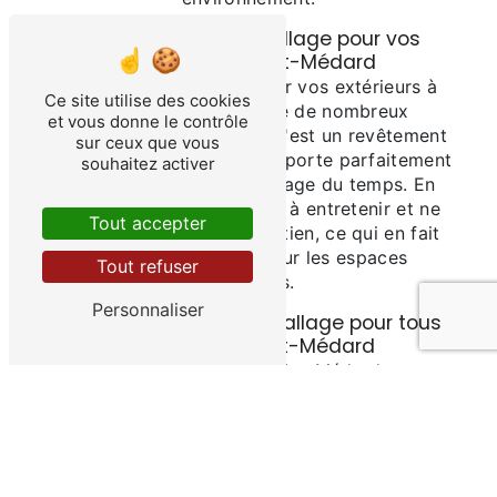
Les avantages du dallage pour vos
extérieurs à Saint-Médard
Opter pour le dallage pour vos extérieurs à
Ce site utilise des cookies
Saint-Médard présente de nombreux
et vous donne le contrôle
avantages. Tout d'abord, c'est un revêtement
sur ceux que vous
durable et résistant qui supporte parfaitement
souhaitez activer
les intempéries et le passage du temps. En
outre, le dallage est facile à entretenir et ne
Tout accepter
nécessite que peu d'entretien, ce qui en fait
une solution idéale pour les espaces
Tout refuser
extérieurs.
Personnaliser
Une large gamme de dallage pour tous
les styles à Saint-Médard
Chez Julien Lassalle à Saint-Médard, nous
vous proposons une large gamme de dallage
pour tous les styles et toutes les envies. Que
vous préfériez un dallage en pierre naturelle,
en béton, en ardoise ou en grès cérame, nous
avons le revêtement qu'il vous faut pour