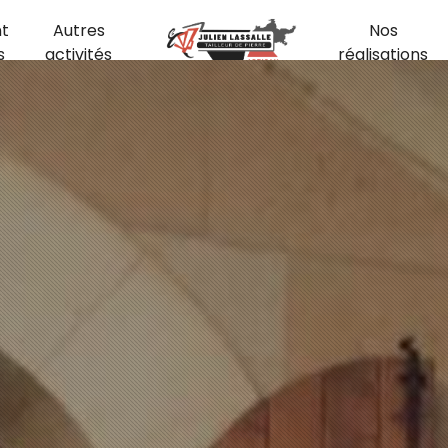
t
Autres
Nos
s
activités
réalisations